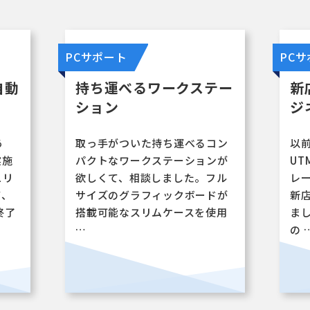
PCサポート
PC
テー
新店舗への機器移転とビ
ジネスフォン移設
るコン
以前、ネットワーク機器と
新
ョンが
UTM・ファイルサーバーのリプ
屋
フル
レースをしていただいたので、
ー
ードが
新店舗への移設作業もお任せし
い
使用
ました。実際の配線や機器設置
構
の …
…